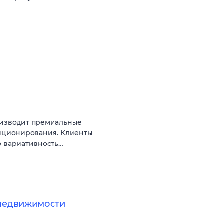
оизводит премиальные
иционирования. Клиенты
ю вариативность…
недвижимости