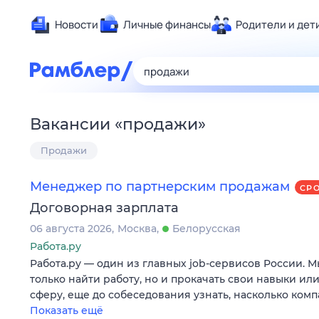
Новости
Личные финансы
Родители и дет
Здоровье
Развлечен
Дом и уют
Вакансии
«
продажи
»
Спорт
Продажи
Карьера
Авто
Менеджер по партнерским продажам
СР
Технологи
Договорная зарплата
Жизненные
06 августа 2026
Москва
Белорусская
Сберегаем
Работа.ру
Гороскопы
Работа.ру — один из главных job-сервисов России. 
только найти работу, но и прокачать свои навыки ил
сферу, еще до собеседования узнать, насколько ком
Показать ещё