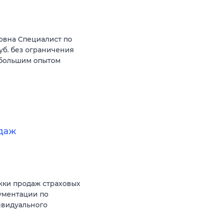
овна Специалист по
уб. без ограничения
 большим опытом
даж
жки продаж страховых
ументации по
ивидуального