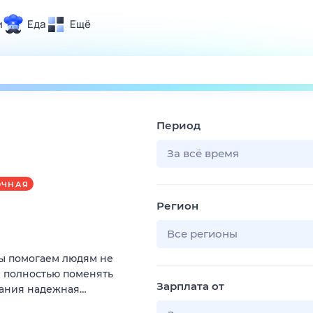
и
Еда
Ещё
Почта
ия и отдых
Поиск
Погода
Период
ТВ-программа
За всё время
ОЧНАЯ
и и тренды
Регион
 ситуации
 вместе
Все регионы
Помощь
Мы помогаем людям не
и полностью поменять
Зарплата от
пания надежная…