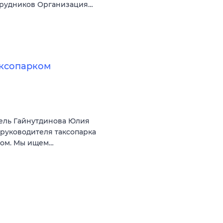
трудников Организация…
аксопарком
ель Гайнутдинова Юлия
 руководителя таксопарка
ком. Мы ищем…