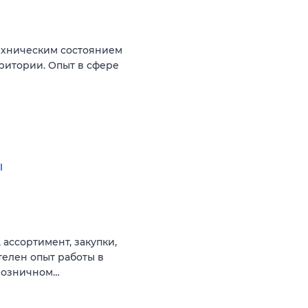
ехническим состоянием
ритории. Опыт в сфере
ы
 ассортимент, закупки,
телен опыт работы в
 розничном…