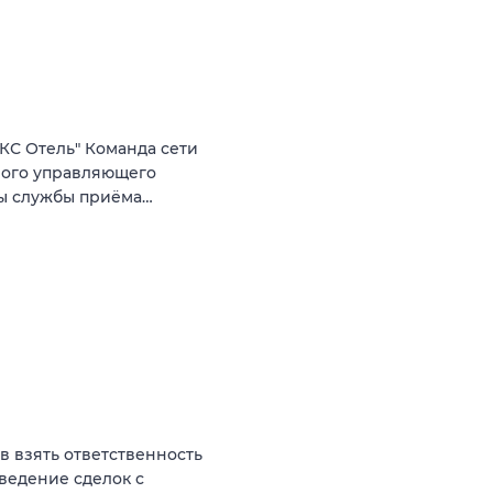
КС Отель" Команда сети
ного управляющего
ты службы приёма…
ов взять ответственность
оведение сделок с