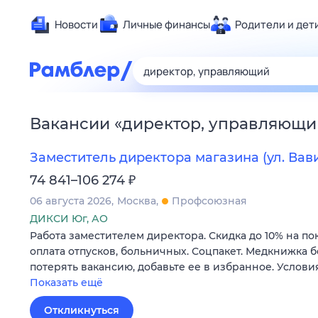
Новости
Личные финансы
Родители и дет
Здоровье
Развлечен
Дом и уют
Вакансии
«
директор, управляющи
Спорт
Карьера
Заместитель директора магазина (ул. Вави
Авто
₽
74 841–106 274
Технологи
06 августа 2026
Москва
Профсоюзная
Жизненные
ДИКСИ Юг, АО
Работа заместителем директора. Скидка до 10% на по
Сберегаем
оплата отпусков, больничных. Соцпакет. Медкнижка б
Гороскопы
потерять вакансию, добавьте ее в избранное. Услови
Показать ещё
Откликнуться