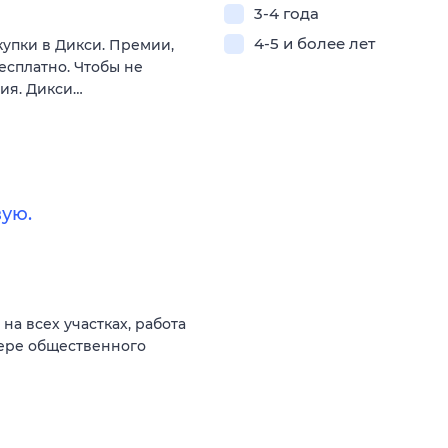
3-4 года
4-5 и более лет
купки в Дикси. Премии,
есплатно. Чтобы не
вия. Дикси…
ую.
а всех участках, работа
фере общественного