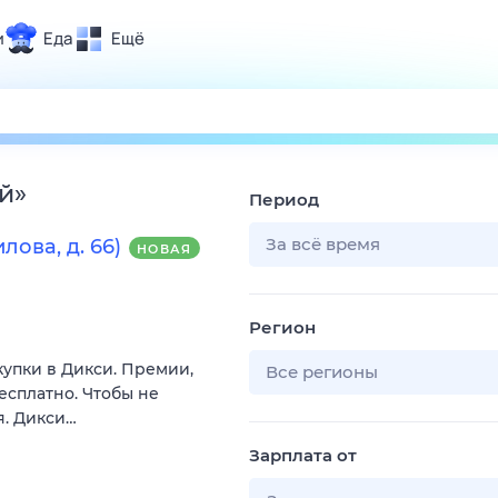
и
Еда
Ещё
Почта
ия и отдых
Поиск
Погода
й
»
Период
ТВ-программа
За всё время
лова, д. 66)
НОВАЯ
и и тренды
Регион
 ситуации
купки в Дикси. Премии,
 вместе
Все регионы
есплатно. Чтобы не
Помощь
я. Дикси…
Зарплата от