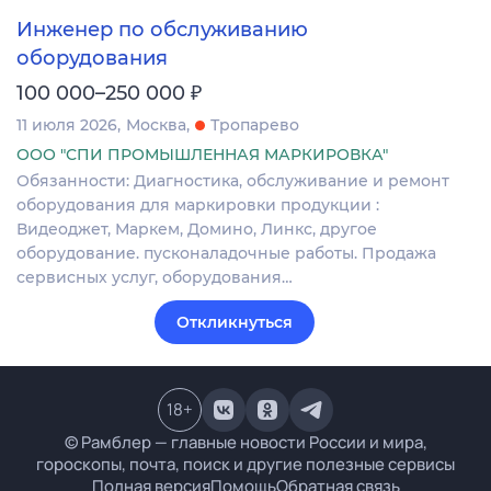
Инженер по обслуживанию
оборудования
₽
100 000–250 000
11 июля 2026
Москва
Тропарево
ООО "СПИ ПРОМЫШЛЕННАЯ МАРКИРОВКА"
Обязанности: Диагностика, обслуживание и ремонт
оборудования для маркировки продукции :
Видеоджет, Маркем, Домино, Линкс, другое
оборудование. пусконаладочные работы. Продажа
сервисных услуг, оборудования…
Откликнуться
18
+
© Рамблер — главные новости России и мира,
гороскопы, почта, поиск и другие полезные сервисы
Полная версия
Помощь
Обратная связь