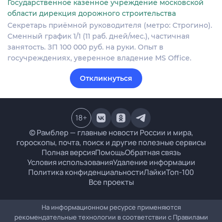
Государственное казенное учреждение московской
области дирекция дорожного строительства
Секретарь приёмной руководителя (метро: Строгино).
Сменный график 1/1 (11 раб. дней/мес.), частичная
занятость. ЗП 100 000 руб. на руки. Опыт в
госучреждениях, уверенное владение MS Office.
Откликнуться
18
+
© Рамблер — главные новости России и мира,
гороскопы, почта, поиск и другие полезные сервисы
Полная версия
Помощь
Обратная связь
Условия использования
Удаление информации
Политика конфиденциальности
Лайки
Топ-100
Все проекты
На информационном ресурсе применяются
рекомендательные технологии в соответствии с
Правилами