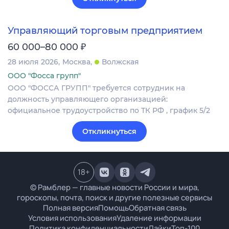
Управляющий торговым предприятием
₽
60 000–80 000
28 июля 2026
Москва
Волжская
ООО "Фосса групп"
ООО "ФОССА ГРУПП" требуется сотрудник на
должность управляющего организацией:
официальное трудоустройство по ТК РФ , график 5/2
Откликнуться
18
+
© Рамблер — главные новости России и мира,
гороскопы, почта, поиск и другие полезные сервисы
Полная версия
Помощь
Обратная связь
Условия использования
Удаление информации
Политика конфиденциальности
Лайки
Топ-100