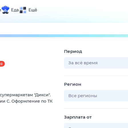
и
Еда
Ещё
Почта
ия и отдых
Поиск
Погода
Период
ТВ-программа
За всё время
АЯ
и и тренды
Регион
 ситуации
супермаркетам "Дикси".
 вместе
Все регионы
рии С. Оформление по ТК
Помощь
Зарплата от