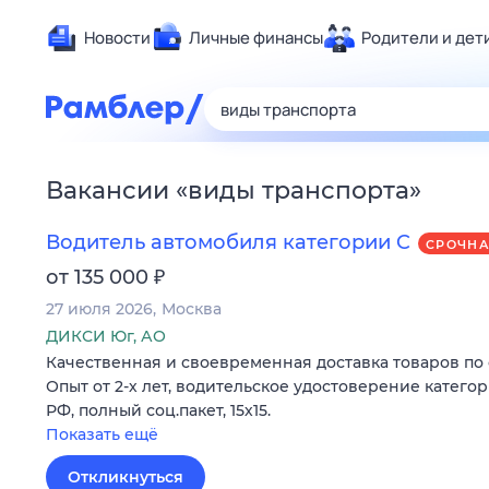
Новости
Личные финансы
Родители и дет
Здоровье
Развлечен
Дом и уют
Вакансии
«
виды транспорта
»
Спорт
Карьера
Водитель автомобиля категории C
СРОЧН
Авто
₽
от 135 000
Технологи
27 июля 2026
Москва
Жизненные
ДИКСИ Юг, АО
Качественная и своевременная доставка товаров по 
Сберегаем
Опыт от 2-х лет, водительское удостоверение катего
Гороскопы
РФ, полный соц.пакет, 15х15.
Показать ещё
Откликнуться