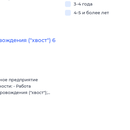
3-4 года
4-5 и более лет
ождения ("хвост") 6
нное предприятие
ости: - Работа
овождения ("хвост");…