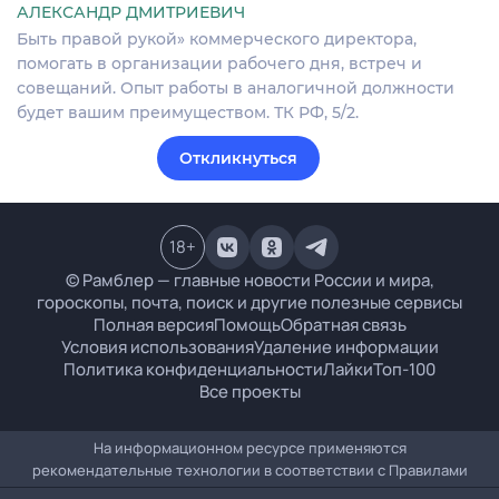
АЛЕКСАНДР ДМИТРИЕВИЧ
Быть правой рукой» коммерческого директора,
помогать в организации рабочего дня, встреч и
совещаний. Опыт работы в аналогичной должности
будет вашим преимуществом. ТК РФ, 5/2.
Откликнуться
18
+
© Рамблер — главные новости России и мира,
гороскопы, почта, поиск и другие полезные сервисы
Полная версия
Помощь
Обратная связь
Условия использования
Удаление информации
Политика конфиденциальности
Лайки
Топ-100
Все проекты
На информационном ресурсе применяются
рекомендательные технологии в соответствии с
Правилами