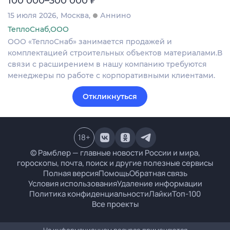
100 000–300 000
15 июля 2026
Москва
Аннино
ТеплоСнаб,ООО
ООО «ТеплоСнаб» занимается продажей и
комплектацией строительных объектов материалами.В
связи с расширением в нашу компанию требуются
менеджеры по работе с корпоративными клиентами.
Откликнуться
18
+
© Рамблер — главные новости России и мира,
гороскопы, почта, поиск и другие полезные сервисы
Полная версия
Помощь
Обратная связь
Условия использования
Удаление информации
Политика конфиденциальности
Лайки
Топ-100
Все проекты