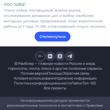
ООО "ШФД"
Поиск новых поставщиков, анализ рынка,
отслеживание динамики цен и выбор наиболее
выгодных ценовых предложений. Опыт аналогичной
работы от 1 года. ТК РФ, оплачиваемый отпуск, питание.
Откликнуться
18
+
© Рамблер — главные новости России и мира,
гороскопы, почта, поиск и другие полезные сервисы
Полная версия
Помощь
Обратная связь
Условия использования
Удаление информации
Политика конфиденциальности
Лайки
Топ-100
Все проекты
На информационном ресурсе применяются
рекомендательные технологии в соответствии с
Правилами