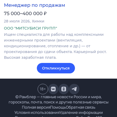
Менеджер по продажам
₽
75 000–400 000
28 июля 2026
Химки
ООО "МИТСУБИСИ ГРУПП"
Ищем специалиста для работы над комплексными
инженерными проектами (вентиляция,
кондиционирование, отопление и др.) — от
проектирования до сдачи объекта. Карьерный рост.
Высокая заработная плата.
Откликнуться
18
+
© Рамблер — главные новости России и мира,
гороскопы, почта, поиск и другие полезные сервисы
Полная версия
Помощь
Обратная связь
Условия использования
Удаление информации