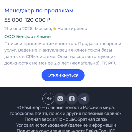
Менеджер по продажам
₽
55 000–120 000
21 июля 2026
Москва
Новогиреево
ООО Белфорт Камин
Поиск и привлечение клиентов. Продажа товаров и
услуг. Ведение и актуализация клиентской базы
данных в CRM‐системе. Опыт на соответствующих
должностях не менее 2-х лет (желательно). ТК РФ.
Откликнуться
18
+
© Рамблер — главные новости России и мира,
гороскопы, почта, поиск и другие полезные сервисы
Полная версия
Помощь
Обратная связь
Условия использования
Удаление информации
Политика конфиденциальности
Лайки
Топ-100