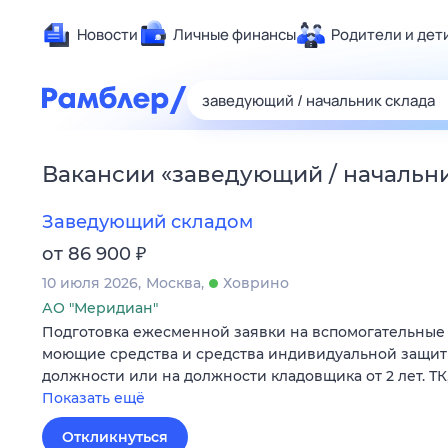
Новости
Личные финансы
Родители и дет
Здоровье
Развлечен
Дом и уют
Вакансии
«
заведующий / начальн
Спорт
Карьера
Заведующий складом
Авто
₽
от 86 900
Технологи
10 июля 2026
Москва
Ховрино
Жизненные
АО "Меридиан"
Подготовка ежесменной заявки на вспомогательные 
Сберегаем
моющие средства и средства индивидуальной защит
Гороскопы
должности или на должности кладовщика от 2 лет. ТК,
Показать ещё
Откликнуться