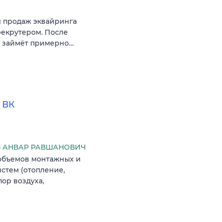
л продаж эквайринга
рекрутером. После
г займёт примерно…
 ВК
В АНВАР РАВШАНОВИЧ
объемов монтажных и
стем (отопление,
ор воздуха,