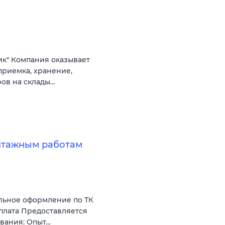
ик" Компания оказывает
приемка, хранение,
ров на склады…
нтажным работам
льное оформление по ТК
 плата Предоставляется
вания: Опыт…