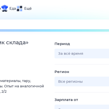
и
Еда
Ещё
Почта
ия и отдых
Поиск
Погода
ик склада
»
Период
ТВ-программа
За всё время
и и тренды
Регион
 ситуации
материалы, тару,
 вместе
Все регионы
ы. Опыт на аналогичной
Помощь
 2/2
Зарплата от