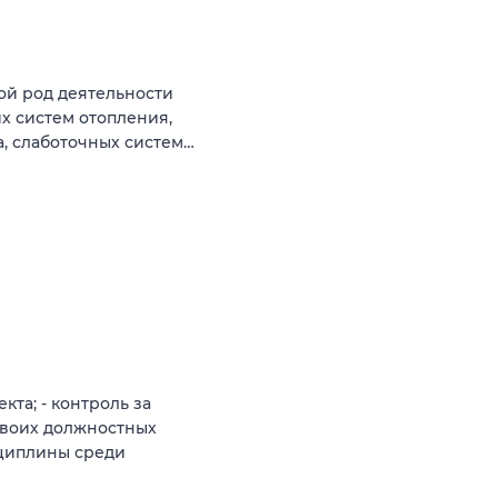
ой род деятельности
х систем отопления,
а, слаботочных систем…
та; - контроль за
воих должностных
сциплины среди