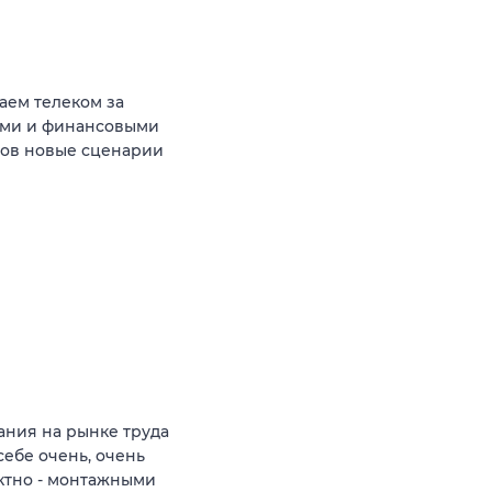
аем телеком за
ыми и финансовыми
тов новые сценарии
ния на рынке труда
себе очень, очень
ктно - монтажными