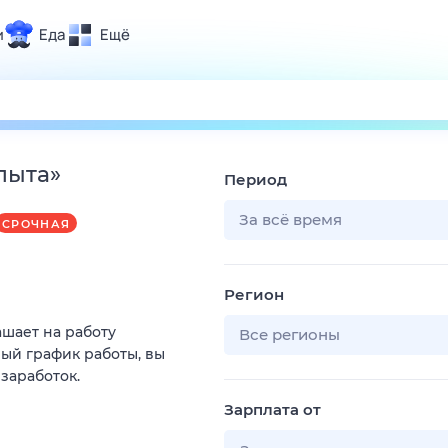
и
Еда
Ещё
Почта
ия и отдых
Поиск
Погода
пыта
»
Период
ТВ-программа
За всё время
СРОЧНАЯ
и и тренды
Регион
 ситуации
ашает на работу
 вместе
Все регионы
ый график работы, вы
Помощь
 заработок.
Зарплата от