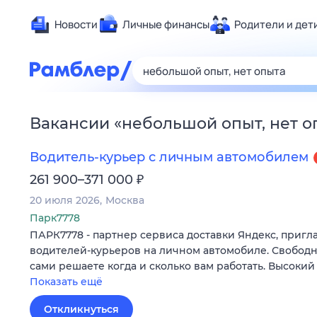
Новости
Личные финансы
Родители и дет
Здоровье
Развлечен
Дом и уют
Вакансии
«
небольшой опыт, нет о
Спорт
Карьера
Водитель-курьер с личным автомобилем
Авто
₽
261 900–371 000
Технологи
20 июля 2026
Москва
Жизненные
Парк7778
ПАРК7778 - партнер сервиса доставки Яндекс, пригл
Сберегаем
водителей-курьеров на личном автомобиле. Свободн
Гороскопы
сами решаете когда и сколько вам работать. Высокий
Показать ещё
Откликнуться