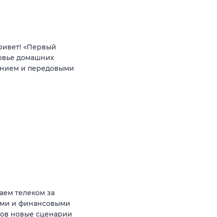
ривет! «Первый
ровье домашних
анием и передовыми
аем телеком за
ыми и финансовыми
тов новые сценарии