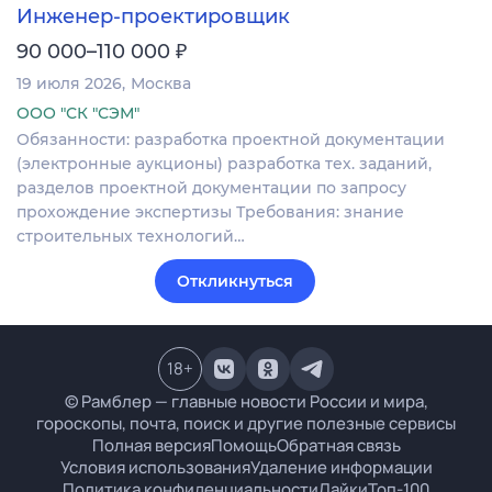
Инженер-проектировщик
₽
90 000–110 000
19 июля 2026
Москва
ООО "СК "СЭМ"
Обязанности: разработка проектной документации
(электронные аукционы) разработка тех. заданий,
разделов проектной документации по запросу
прохождение экспертизы Требования: знание
строительных технологий…
Откликнуться
18
+
© Рамблер — главные новости России и мира,
гороскопы, почта, поиск и другие полезные сервисы
Полная версия
Помощь
Обратная связь
Условия использования
Удаление информации
Политика конфиденциальности
Лайки
Топ-100