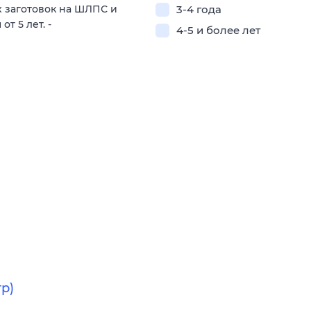
 заготовок на ШЛПС и
3-4 года
т 5 лет. -
4-5 и более лет
р)