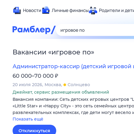
Новости
Личные финансы
Родители и дет
Здоровье
Развлечен
Дом и уют
Вакансии
«
игровое по
»
Спорт
Карьера
Администратор-кассир (детский игровой 
Авто
₽
60 000–70 000
Технологи
20 июля 2026
Москва
Солнцево
Жизненные
Джейкет, сервис размещения объявлений
Вакансия компании: Сеть детских игровых центров "Litt
Сберегаем
«Little Star» и «Happy City» - это сеть семейных центр
Гороскопы
развлекательных комплексах, где дети могут весело
Показать ещё
Откликнуться