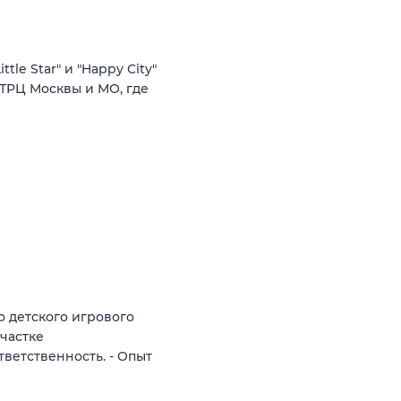
le Star" и "Happy City"
в ТРЦ Москвы и МО, где
 детского игрового
участке
ветственность. - Опыт