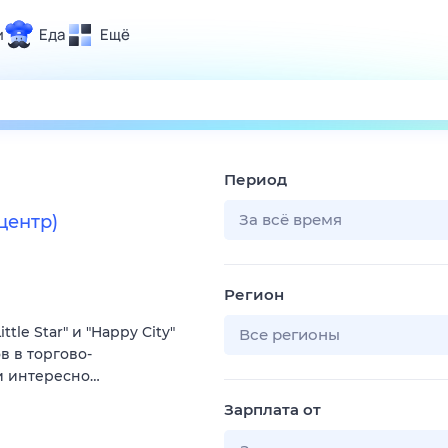
и
Еда
Ещё
Почта
ия и отдых
Поиск
Погода
Период
ТВ-программа
За всё время
центр)
и и тренды
Регион
 ситуации
le Star" и "Happy City"
 вместе
Все регионы
ов в торгово-
Помощь
 и интересно…
Зарплата от