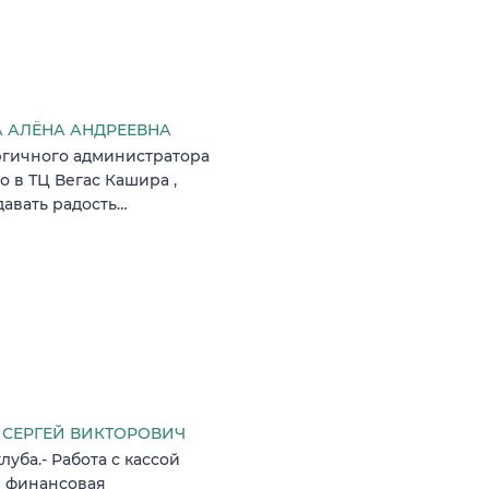
 АЛЁНА АНДРЕЕВНА
ргичного администратора
 в ТЦ Вегас Кашира ,
давать радость…
СЕРГЕЙ ВИКТОРОВИЧ
луба.- Работа с кассой
 и финансовая