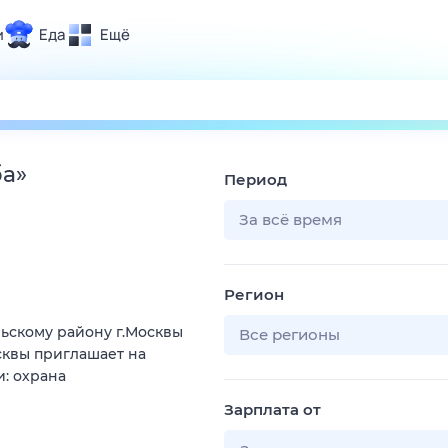
и
Еда
Ещё
Почта
ия и отдых
Поиск
Погода
ба
»
Период
ТВ-программа
За всё время
и и тренды
Регион
 ситуации
ьскому району г.Москвы
 вместе
Все регионы
сквы приглашает на
Помощь
: охрана
Зарплата от