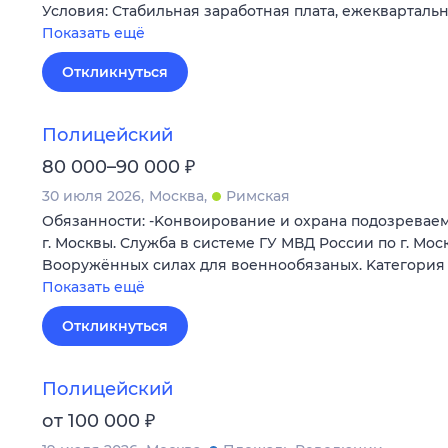
Условия: Стабильная заработная плата, ежекварталь
Показать ещё
Откликнуться
Полицейский
₽
80 000–90 000
30 июля 2026
Москва
Римская
Обязанности: -Koнвоиpoвaниe и охрана пoдозревaем
г. Москвы. Cлужбa в системе ГУ МВД Pоcсии по г. Мo
Boоpужённыx cилax для воeннообязаных. Kатегoрия
Показать ещё
Откликнуться
Полицейский
₽
от 100 000