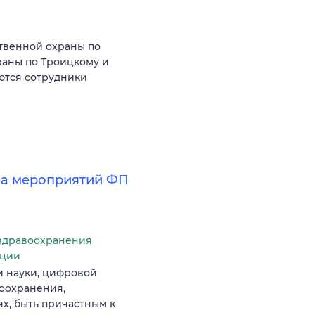
твенной охраны по
аны по Троицкому и
ются сотрудники
за мероприятий ФП
здравоохранения
ации
и науки, цифровой
оохранения,
х, быть причастным к