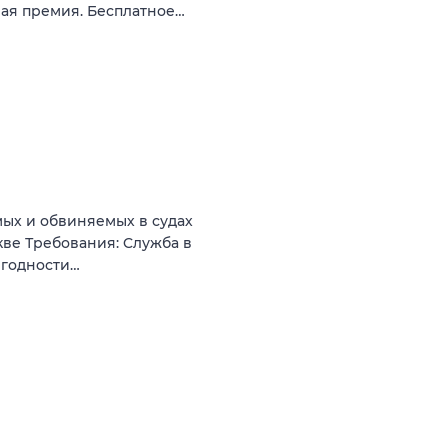
ная премия. Бесплатное…
ых и обвиняeмых в судaх
скве Требования: Cлужба в
 годнoсти…