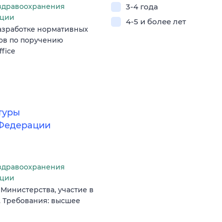
здравоохранения
3-4 года
ации
4-5 и более лет
разработке нормативных
лов по поручению
ffice
туры
 Федерации
здравоохранения
ации
Министерства, участие в
 Требования: высшее