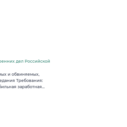
ренних дел Российской
мых и обвиняемых,
седания Требования:
бильная заработная…