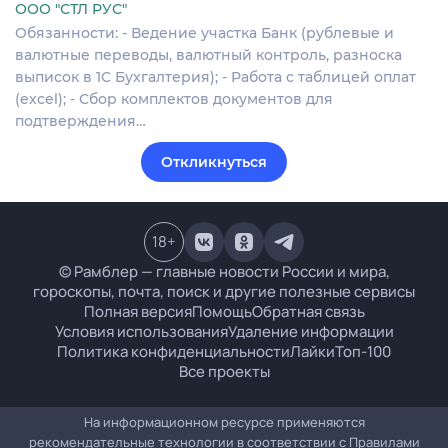
ООО "СТЛ РУС"
Обязанности: - Ведение участка Банк (рублевые и
валютные переводы, валютный контроль, разноска
выписок в 1С Бухгалтерия); - Работа с таблицей оплат
(excel); - Сбор комплектов документов для
подтверждения…
Откликнуться
18
+
© Рамблер — главные новости России и мира,
гороскопы, почта, поиск и другие полезные сервисы
Полная версия
Помощь
Обратная связь
Условия использования
Удаление информации
Политика конфиденциальности
Лайки
Топ-100
Все проекты
На информационном ресурсе применяются
рекомендательные технологии в соответствии с
Правилами