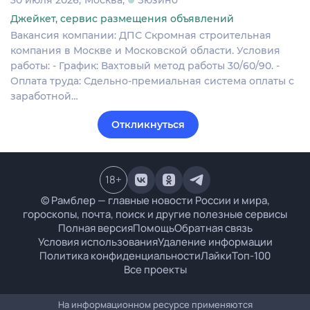
Джейкет, сервис размещения объявлений
Вакансия компании: ДПС Скромная строительная
компания в Москве и Московской области. Условия
работы: - График: Вахтовый метод работы 30/60/90. -
Оплата труда: Сдельно-премиальная система оплаты с
заработной…
Откликнуться
18
+
© Рамблер — главные новости России и мира,
гороскопы, почта, поиск и другие полезные сервисы
Полная версия
Помощь
Обратная связь
Условия использования
Удаление информации
Политика конфиденциальности
Лайки
Топ-100
Все проекты
На информационном ресурсе применяются