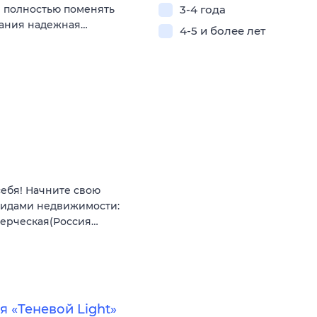
и полностью поменять
3-4 года
пания надежная…
4-5 и более лет
себя! Начните свою
видами недвижимости:
мерческая(Россия…
 «Теневой Light»