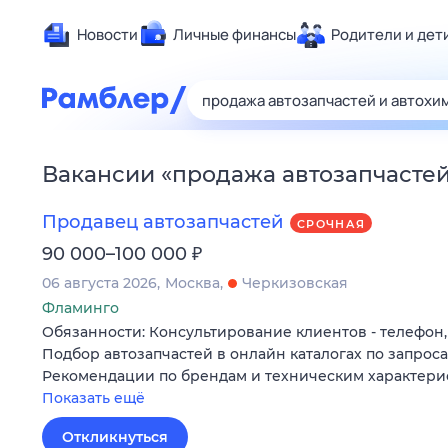
Новости
Личные финансы
Родители и дет
Здоровье
Развлечен
Дом и уют
Вакансии
«
продажа автозапчастей
Спорт
Карьера
Продавец автозапчастей
СРОЧНАЯ
Авто
₽
90 000–100 000
Технологи
06 августа 2026
Москва
Черкизовская
Жизненные
Фламинго
Обязанности: Консультирование клиентов - телефон,
Сберегаем
Подбор автозапчастей в онлайн каталогах по запрос
Гороскопы
Рекомендации по брендам и техническим характери
Показать ещё
Откликнуться