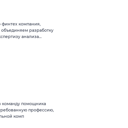
 финтех компания,
ы объединяем разработку
кспертизу анализа…
в команду помощника
стребованную профессию,
ильной комп