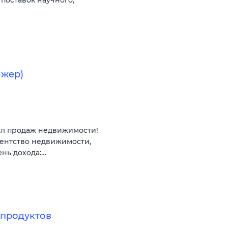
ажер)
ел продаж недвижимости!
гентство недвижимости,
ень дохода:…
продуктов