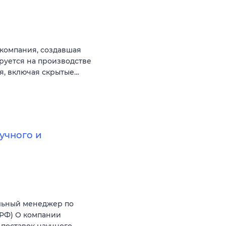
компания, создавшая
руется на производстве
, включая скрытые…
учного и
льный менеджер по
(РФ) О компании
поставок научного,