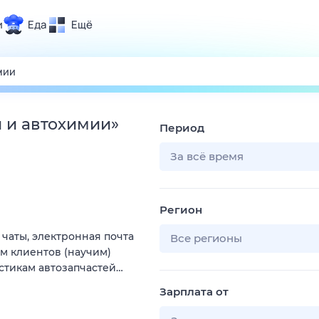
и
Еда
Ещё
Почта
ия и отдых
Поиск
Погода
 и автохимии
»
Период
ТВ-программа
За всё время
и и тренды
Регион
 ситуации
 чаты, электронная почта
 вместе
Все регионы
ам клиентов (научим)
Помощь
стикам автозапчастей…
Зарплата от