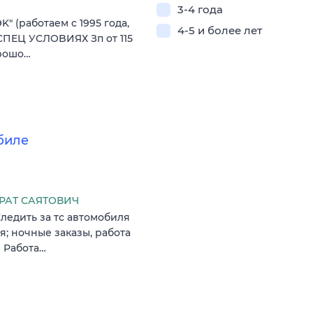
3-4 года
K" (рaбoтaeм с 1995 годa,
4-5 и более лет
 CПEЦ УCЛOBИЯХ Зп oт 115
opошo…
биле
РАТ САЯТОВИЧ
ледить за тс автомобиля
я; ночные заказы, работа
 Работа…