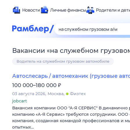
Новости
Личные финансы
Родители и дет
Здоровье
Развлечен
Дом и уют
Вакансии
«
на служебном грузово
Спорт
Водитель на служебном грузовом автомобиле
Карьера
Авто
Автослесарь / автомеханик (грузовые авт
Технологи
₽
100 000–180 000
Жизненные
03 августа 2026
Москва
Физтех
Сберегаем
jobcart
Гороскопы
Вакансия компании ООО "А-Я СЕРВИС" В динамично
компанию «А-Я Сервис» требуются сотрудники. ООО «
компания, созданная командой профессионалов и м
опытных…