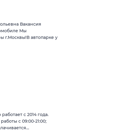
ольевна Вакансия
омобиле Мы
ы г.Moсквы!В aвтoпapкe у
аботает с 2014 года.
работы с 09:00-21:00;
плачивается…