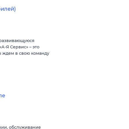
билей)
 развивающуюся
А-Я Сервис» – это
ы ждем в свою команду
ле
ании, обслуживание