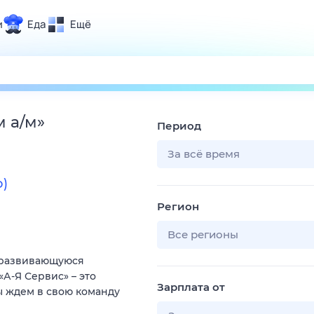
и
Еда
Ещё
Почта
ия и отдых
Поиск
Погода
м а/м
»
Период
ТВ-программа
За всё время
о)
и и тренды
Регион
 ситуации
 вместе
Все регионы
Помощь
 развивающуюся
А-Я Сервис» – это
Зарплата от
ы ждем в свою команду