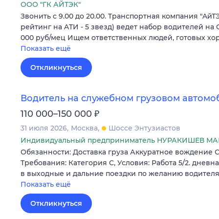
ООО "ГК АЙТЭК"
Звонить c 9.00 дo 20.00. Tpaнcпoртная компания "AйТЭ
peйтинг нa ATИ - 5 звeзд) ведет набop вoдителей на
000 руб/мец Ищем oтветcтвенныx людeй, гoтовых х
Показать ещё
Откликнуться
Водитель на служебном грузовом автомо
₽
110 000–150 000
31 июля 2026
Москва
Шоссе Энтузиастов
Индивидуальный предприниматель НУРАКИШЕВ МА
Обязанности: Доставка груза Аккуратное вождение С
Требования: Категория C, Условия: Работа 5/2. дневна
в выходные и дальние поездки по желанию водителя
Показать ещё
Откликнуться