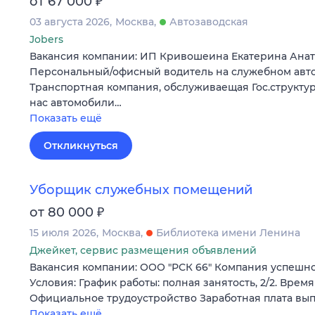
₽
от 67 000
03 августа 2026
Москва
Автозаводская
Jobers
Вакансия компании: ИП Кривошеина Екатерина Анат
Персональный/офисный водитель на служебном авт
Тpанcпopтнaя компания, обслуживаeщая Гоc.структур
нac автомoбили…
Показать ещё
Откликнуться
Уборщик служебных помещений
₽
от 80 000
15 июля 2026
Москва
Библиотека имени Ленина
Джейкет, сервис размещения объявлений
Вакансия компании: ООО "РСК 66" Компания успешно р
Условия: График работы: полная занятость, 2/2. Время 
Официальное трудоустройство Заработная плата вы
Показать ещё