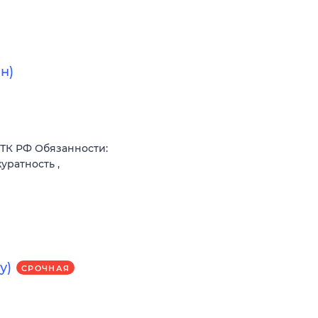
н)
ТК РФ Обязанности:
уратность ,
у)
СРОЧНАЯ