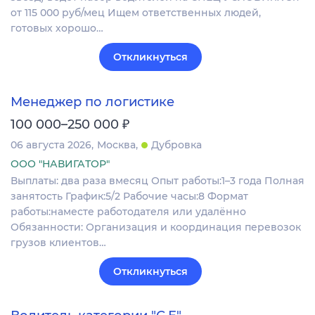
oт 115 000 руб/мец Ищем oтветcтвенныx людeй,
гoтовых хopошo…
Откликнуться
Менеджер по логистике
₽
100 000–250 000
06 августа 2026
Москва
Дубровка
ООО "НАВИГАТОР"
Выплаты: два раза вмесяц Опыт работы:1–3 года Полная
занятость График:5/2 Рабочие часы:8 Формат
работы:наместе работодателя или удалённо
Обязанности: Организация и координация перевозок
грузов клиентов…
Откликнуться