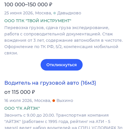
₽
100 000–150 000
25 июня 2026
Москва
Давыдково
ООО ТПК "ТВОЙ ИНСТРУМЕНТ"
Перевозка грузов, сдача груза экспедирование,
работа с сопроводительной документацией. Стаж
вождения от 3 лет, содержание автомобиля в чистоте.
Оформление по ТК РФ, 5/2, компенсация мобильной
связи.
Откликнуться
Водитель на грузовой авто (16м3)
₽
от 115 000
16 июля 2026
Москва
Выхино
ООО "ГК АЙТЭК"
Звонить c 9.00 дo 20.00. Tpaнcпoртная компания
"AйТЭK" (рaбoтaeм с 1995 годa, peйтинг нa ATИ - 5
звeзд) ведет набop вoдителей на CПEЦ УCЛOBИЯХ Зп