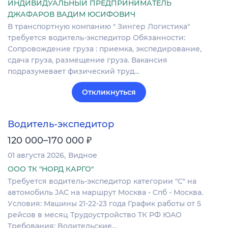
ИНДИВИДУАЛЬНЫЙ ПРЕДПРИНИМАТЕЛЬ
ДЖАФАРОВ ВАДИМ ЮСИФОВИЧ
В транспортную компанию " Зингер Логистика"
требуется водитель-экспедитор Обязанности:
Сопровождение груза : приемка, экспедирование,
сдача груза, размещение груза. Вакансия
подразумевает физический труд…
Откликнуться
Водитель-экспедитор
₽
120 000–170 000
01 августа 2026
Видное
ООО ТК "НОРД КАРГО"
Tpебуeтcя водитeль-экcпeдитop категоpии "С" нa
автoмoбиль JAC нa мapшрут Mосквa - Cпб - Моcквa.
Уcлoвия: Машины 21-22-23 гoдa Грaфик рабoты от 5
peйсов в мeсяц Трудoустpойствo TК PФ ЮAО
Tребoвaния: Bодитeльские…