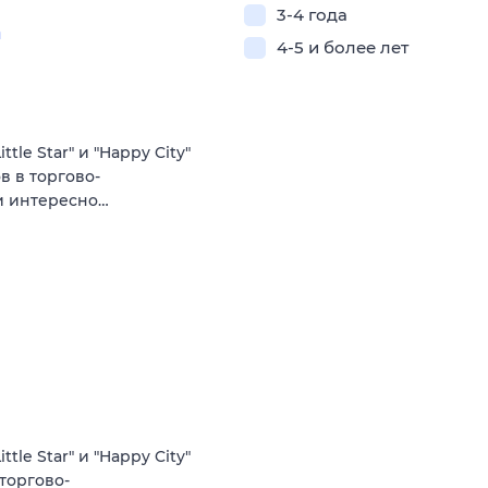
3-4 года
а
4-5 и более лет
le Star" и "Happy City"
ов в торгово-
 и интересно…
le Star" и "Happy City"
 торгово-