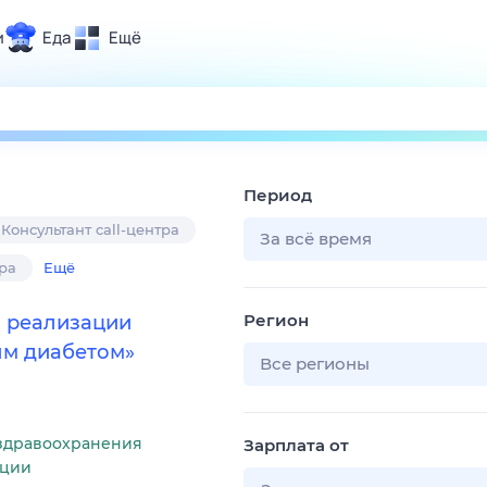
и
Еда
Ещё
Почта
ия и отдых
Поиск
Погода
Период
ТВ-программа
Консультант call-центра
За всё время
ра
Ещё
и и тренды
Регион
о реализации
 ситуации
ым диабетом»
 вместе
Все регионы
Помощь
здравоохранения
Зарплата от
ации