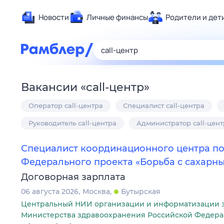
Новости
Личные финансы
Родители и дет
Здоровье
Развлечен
Дом и уют
Вакансии
«
call-центр
»
Спорт
Оператор call-центра
Специалист call-центра
Карьера
Авто
Руководитель call-центра
Администратор call-цент
Технологи
Специалист координационного центра п
Жизненные
Федерального проекта «Борьба с сахарн
Сберегаем
Договорная зарплата
Гороскопы
06 августа 2026
Москва
Бутырская
Центральный НИИ организации и информатизации 
Министерства здравоохранения Российской Федер