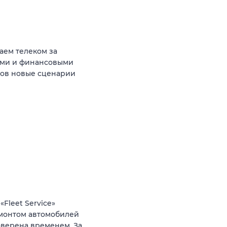
аем телеком за
ыми и финансовыми
тов новые сценарии
Fleet Service»
монтом автомобилей
оверена временем. За…