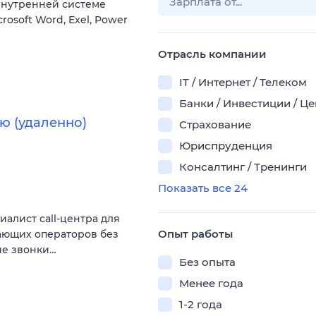
 внутренней системе
osoft Word, Exel, Power
Отрасль компании
IT / Интернет / Телеком
Банки / Инвестиции / Ц
ю (удаленно)
Страхование
Юриспруденция
Консалтинг / Тренинги
Показать все 24
алист call-центра для
Опыт работы
нающих операторов без
ие звонки…
Без опыта
Менее года
1-2 года