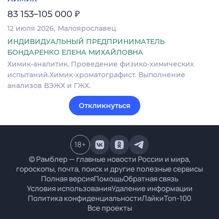
₽
83 153–105 000
12 июля 2026
Малоярославец
ИНДИВИДУАЛЬНЫЙ ПРЕДПРИНИМАТЕЛЬ
БОНДАРЕНКО ЕЛЕНА МИХАЙЛОВНА
Химик-аналитик. Проведение физико-химических
испытаний.Химик-хроматографист. Выполнение
анализов ВЭЖХ и ГЖХ.
Откликнуться
18
+
© Рамблер — главные новости России и мира,
гороскопы, почта, поиск и другие полезные сервисы
Полная версия
Помощь
Обратная связь
Условия использования
Удаление информации
Политика конфиденциальности
Лайки
Топ-100
Все проекты