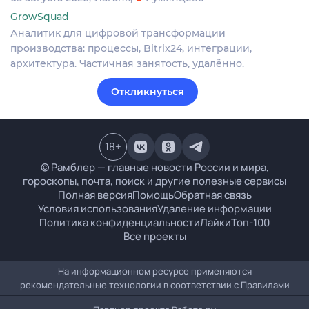
GrowSquad
Аналитик для цифровой трансформации
производства: процессы, Bitrix24, интеграции,
архитектура. Частичная занятость, удалённо.
Откликнуться
18
+
© Рамблер — главные новости России и мира,
гороскопы, почта, поиск и другие полезные сервисы
Полная версия
Помощь
Обратная связь
Условия использования
Удаление информации
Политика конфиденциальности
Лайки
Топ-100
Все проекты
На информационном ресурсе применяются
рекомендательные технологии в соответствии с
Правилами