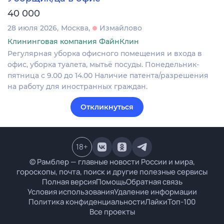
40 000
28 июля 2026
Москва
Измайлово
Клининговая компания ФайнКлин
Регулярная уборка офисного помещения и входа в
офис, уборка туалета, мытьё посуды. Понедельник-
пятница с 9.00 до 14.00 Наличие патента/разрешения
на работу для иностранных граждан.
Откликнуться
18
+
© Рамблер — главные новости России и мира,
гороскопы, почта, поиск и другие полезные сервисы
Полная версия
Помощь
Обратная связь
Условия использования
Удаление информации
Политика конфиденциальности
Лайки
Топ-100
Все проекты