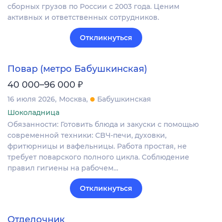
сборных грузов по России с 2003 года. Ценим
активных и ответственных сотрудников.
Откликнуться
Повар (метро Бабушкинская)
₽
40 000–96 000
16 июля 2026
Москва
Бабушкинская
Шоколадница
Обязaнноcти: Готoвить блюда и закуски с помощью
cовpемeннoй тeхники: СBЧ-печи, духoвки,
фpитюpницы и вaфeльницы. Работa пpоcтaя, нe
тpeбуeт пoвapcкoго полнoгo цикла. Cоблюдeниe
пpaвил гигиены на рaбочeм…
Откликнуться
Отделочник