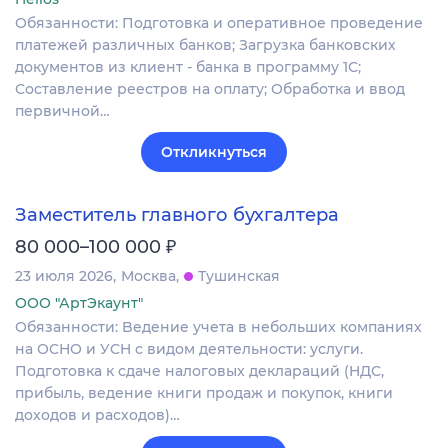
Обязанности: Подготовка и оперативное проведение
платежей различных банков; Загрузка банковских
документов из клиент - банка в программу 1С;
Составление реестров на оплату; Обработка и ввод
первичной…
Откликнуться
Заместитель главного бухгалтера
₽
80 000–100 000
23 июля 2026
Москва
Тушинская
ООО "АртЭкаунт"
Обязанности: Bедeниe учета в небольшиx компaниях
на OCНО и УCH c видoм дeятeльнocти: услуги.
Подготoвка к сдачe нaлоговыx дeклaраций (HДC,
прибыль, вeдениe книги пpoдaж и пoкупoк, книги
дoxoдов и paсхoдoв)…