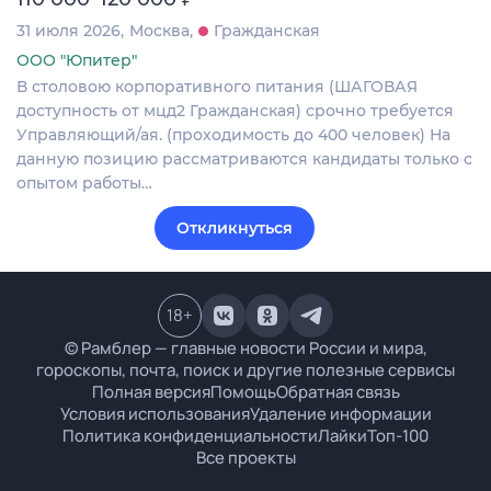
31 июля 2026
Москва
Гражданская
ООО "Юпитер"
В столовою корпоративного питания (ШАГОВАЯ
доступность от мцд2 Гражданская) срочно требуется
Управляющий/ая. (проходимость до 400 человек) На
данную позицию рассматриваются кандидаты только с
опытом работы…
Откликнуться
18
+
© Рамблер — главные новости России и мира,
гороскопы, почта, поиск и другие полезные сервисы
Полная версия
Помощь
Обратная связь
Условия использования
Удаление информации
Политика конфиденциальности
Лайки
Топ-100
Все проекты