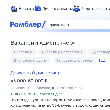
Новости
Личные финансы
Родители и дет
Здоровье
Развлечен
Дом и уют
Вакансии
«
диспетчер
»
Спорт
Диспетчер
Диспетчер на телефоне
Диспетчер
Карьера
Авто
Диспетчер на дому
Оператор-диспетчер
Ещё
Технологи
Дежурный диспетчер
Жизненные
₽
45 000–60 000
Сберегаем
28 июля 2026
Москва
Первомайская
Гороскопы
ТСЖ ВСК "15-я Парковая д.3"
Вахтер (дежурный) на территории жилого дома. Доми
Холодильник, чайник, СВЧ, кулер с водой, кушетка д