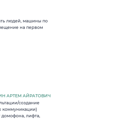
ать людей, машины по
мещение на первом
Н АРТЕМ АЙРАТОВИЧ
льтации/создание
х коммуникации)
 домофона, лифта,