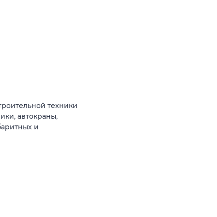
троительной техники
ики, автокраны,
баритных и