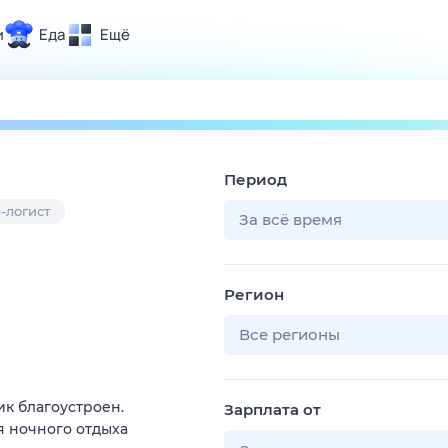
и
Еда
Ещё
Почта
ия и отдых
Поиск
Погода
Период
ТВ-программа
-логист
За всё время
и и тренды
Регион
 ситуации
 вместе
Все регионы
Помощь
к благоустроен.
Зарплата от
ля ночного отдыха