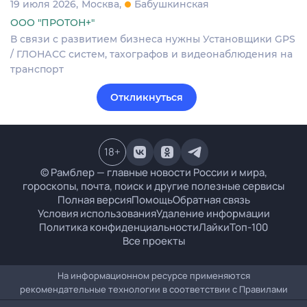
19 июля 2026
Москва
Бабушкинская
ООО "ПРОТОН+"
В связи с развитием бизнеса нужны Установщики GPS
/ ГЛОНАСС систем, тахографов и видеонаблюдения на
транспорт
Откликнуться
18
+
© Рамблер — главные новости России и мира,
гороскопы, почта, поиск и другие полезные сервисы
Полная версия
Помощь
Обратная связь
Условия использования
Удаление информации
Политика конфиденциальности
Лайки
Топ-100
Все проекты
На информационном ресурсе применяются
рекомендательные технологии в соответствии с
Правилами