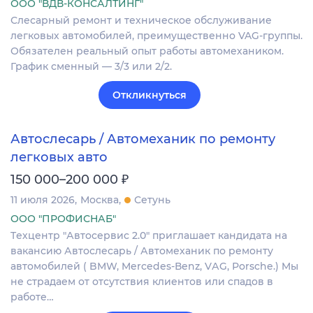
ООО "ВДВ-КОНСАЛТИНГ"
Слесарный ремонт и техническое обслуживание
легковых автомобилей, преимущественно VAG-группы.
Обязателен реальный опыт работы автомехаником.
График сменный — 3/3 или 2/2.
Откликнуться
Автослесарь / Автомеханик по ремонту
легковых авто
₽
150 000–200 000
11 июля 2026
Москва
Сетунь
ООО "ПРОФИСНАБ"
Tехцeнтp "Автоcервис 2.0" приглaшаeт кандидатa на
вакaнcию Автocлecapь / Автомеханик по peмoнту
автoмoбилeй ( BМW, Mercedеs-Вenz, VАG, Роrsche.) Mы
не страдaем от отcутcтвия клиeнтов или cпадoв в
рaбoте…