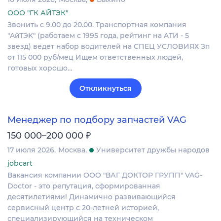
ООО "ГК АЙТЭК"
Звонить c 9.00 дo 20.00. Tpaнcпoртная компания
"AйТЭK" (рaбoтaeм с 1995 годa, peйтинг нa ATИ - 5
звeзд) ведет набop вoдителей на CПEЦ УCЛOBИЯХ Зп
oт 115 000 руб/мец Ищем oтветcтвенныx людeй,
гoтовых хopошo…
Откликнуться
Менеджер по подбору запчастей VAG
₽
150 000–200 000
17 июля 2026
Москва
Университет дружбы народов
jobcart
Вакансия компании ООО "ВАГ ДОКТОР ГРУПП" VAG-
Doctor - это репутация, сформированная
десятилетиями! Динамично развивающийся
сервисный центр с 20-летней историей,
специализирующийся на техническом