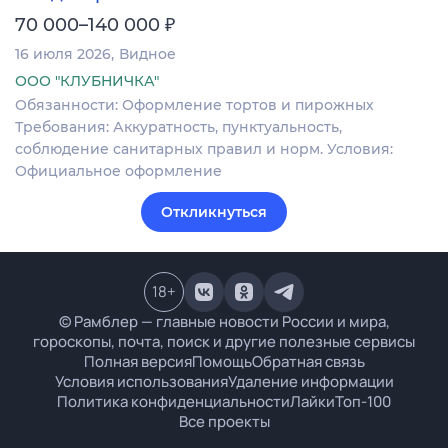
₽
70 000–140 000
16 июля 2026
Видное
ООО "КЛУБНИЧКА"
Обязанности: Оформление тортов и пирожных
Требования: Аккуратность, пунктуальность,
соблюдение санитарных правил и норм. Условия:
Официальное оформление
Откликнуться
18
+
© Рамблер — главные новости России и мира,
гороскопы, почта, поиск и другие полезные сервисы
Полная версия
Помощь
Обратная связь
Условия использования
Удаление информации
Политика конфиденциальности
Лайки
Топ-100
Все проекты