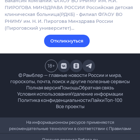
Вакансия компании: ФГАОУ ВО РНИМУ ИМ. Н.И.
ПИРОГОВА МИНЗДРАВА РОССИИ Российская детская
клиническая больница(РДКБ) - филиал ФГАОУ ВО
РНИМУ им. Н. И. Пирогова Минздрава России
(Пироговский университет)…
Откликнуться
18
+
© Рамблер — главные новости России и мира,
гороскопы, почта, поиск и другие полезные сервисы
Полная версия
Помощь
Обратная связь
Условия использования
Удаление информации
Политика конфиденциальности
Лайки
Топ-100
Все проекты
На информационном ресурсе применяются
рекомендательные технологии в соответствии с
Правилами
Партнер проекта
Работа.ру