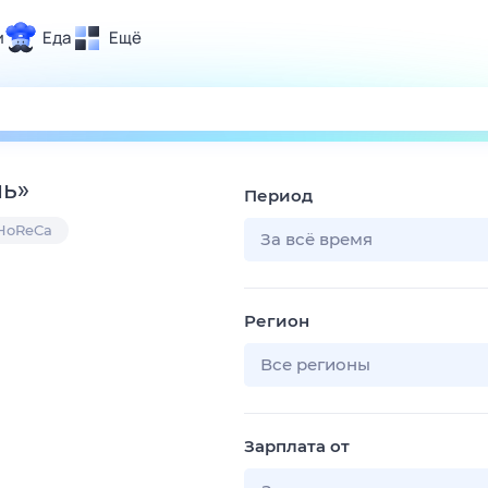
и
Еда
Ещё
Почта
ия и отдых
Поиск
Погода
ль
»
Период
ТВ-программа
 HoReCa
За всё время
и и тренды
Регион
 ситуации
 вместе
Все регионы
Помощь
Зарплата от