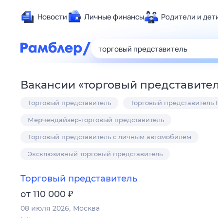
Новости
Личные финансы
Родители и дет
Здоровье
Развлечен
Дом и уют
Вакансии
«
торговый представите
Спорт
Торговый представитель
Торговый представитель
Карьера
Авто
Мерчендайзер-торговый представитель
Технологи
Торговый представитель с личным автомобилем
Жизненные
Эксклюзивный торговый представитель
Сберегаем
Гороскопы
Торговый представитель
₽
от 110 000
08 июля 2026
Москва