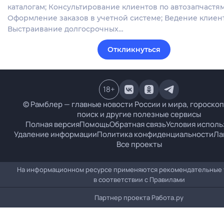
каталогам; Консультирование клиентов по автозапчастям
Оформление заказов в учетной системе; Ведение клиент
Выстраивание долгосрочных…
Откликнуться
18
+
© Рамблер — главные новости России и мира, гороскоп
поиск и другие полезные сервисы
Полная версия
Помощь
Обратная связь
Условия исполь
Удаление информации
Политика конфиденциальности
Ла
Все проекты
На информационном ресурсе применяются рекомендательные 
в соответствии с
Правилами
Партнер проекта
Работа.ру