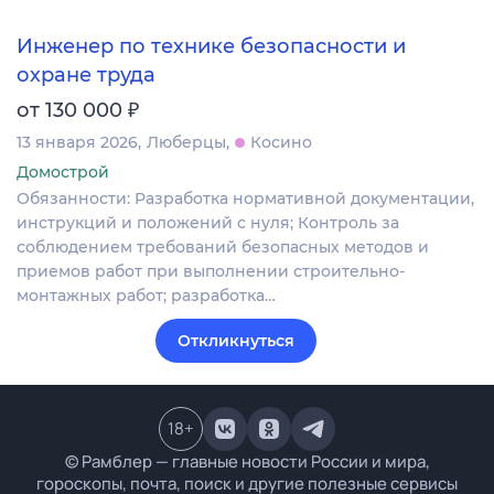
Инженер по технике безопасности и
охране труда
₽
от 130 000
13 января 2026
Люберцы
Косино
Домострой
Обязанности: Разработка нормативной документации,
инструкций и положений с нуля; Контроль за
соблюдением требований безопасных методов и
приемов работ при выполнении строительно-
монтажных работ; разработка…
Откликнуться
18
+
© Рамблер — главные новости России и мира,
гороскопы, почта, поиск и другие полезные сервисы