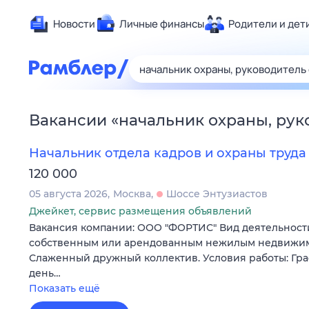
Новости
Личные финансы
Родители и дет
Здоровье
Развлечен
Дом и уют
Вакансии
«
начальник охраны, рук
Спорт
Карьера
Начальник отдела кадров и охраны труда
Авто
120 000
Технологи
05 августа 2026
Москва
Шоссе Энтузиастов
Жизненные
Джейкет, сервис размещения объявлений
Вакансия компании: ООО "ФОРТИС" Вид деятельности
Сберегаем
собственным или арендованным нежилым недвижи
Гороскопы
Слаженный дружный коллектив. Условия работы: Гр
день…
Показать ещё