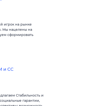
ий игрок на рынке
. Мы нацелены на
руем сформировать
М и СС
длагаем Стабильность и
 социальные гарантии,
рспективы: возможность…