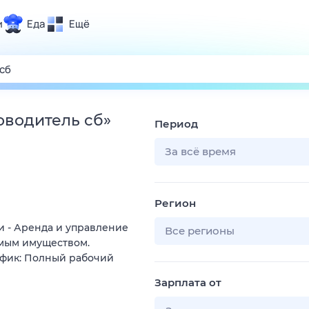
и
Еда
Ещё
Почта
ия и отдых
Поиск
Погода
оводитель сб
»
Период
ТВ-программа
За всё время
и и тренды
Регион
 ситуации
 - Аренда и управление
 вместе
Все регионы
мым имуществом.
Помощь
афик: Полный рабочий
Зарплата от