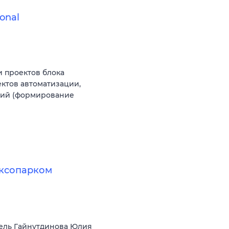
onal
 проектов блока
ектов автоматизации,
ний (формирование
аксопарком
ель Гайнутдинова Юлия