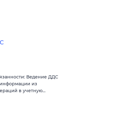
ДС
язанности: Ведение ДДС
 информации из
операций в учетную…