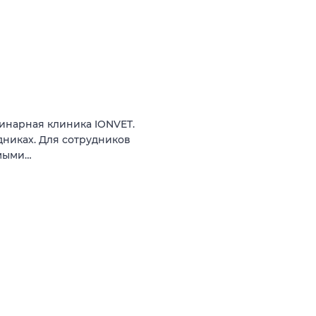
ринарная клиника IONVET.
удниках. Для сотрудников
имыми…