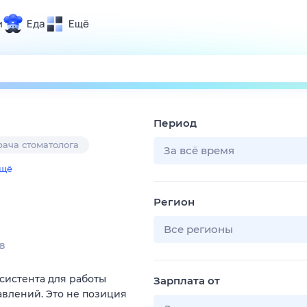
и
Еда
Ещё
Почта
ия и отдых
Поиск
Погода
Период
ТВ-программа
рача стоматолога
За всё время
щё
и и тренды
Регион
 ситуации
 вместе
Все регионы
в
Помощь
систента для работы
Зарплата от
влений. Это не позиция