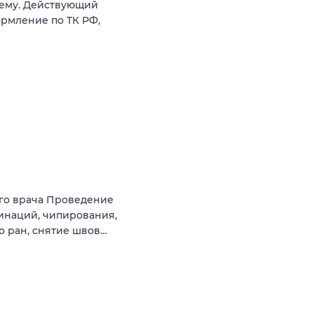
иему. Действующий
ормление по ТК РФ,
го врача Проведение
инаций, чипирования,
о ран, снятие швов…