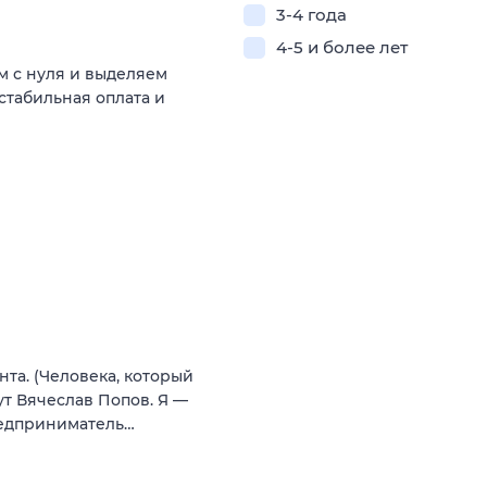
3-4 года
4-5 и более лет
м с нуля и выделяем
 стабильная оплата и
нта. (Человека, который
ут Вячеслав Попов. Я —
редприниматель…