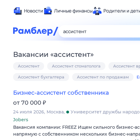
Новости
Личные финансы
Родители и дет
Здоровье
Развлечен
Дом и уют
Вакансии
«
ассистент
»
Спорт
Ассистент
Ассистент стоматолога
Ассистент в
Карьера
Авто
Ассистент бухгалтера
Ассистент по продажам
Е
Технологи
Бизнес-ассистент собственника
Жизненные
₽
от 70 000
Сберегаем
24 июля 2026
Москва
Университет дружбы народо
Гороскопы
Jobers
Вакансия компании: FREEZ Ищем сильного бизнес-ас
напрямую с собственником нескольких бизнес-напра