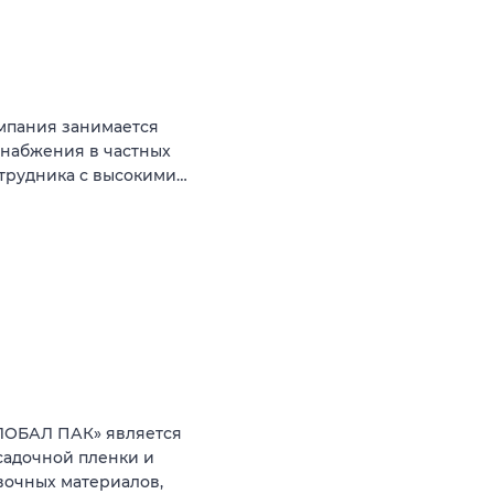
мпания занимается
снабжения в частных
отрудника с высокими…
ЛОБАЛ ПАК» является
садочной пленки и
вочных материалов,