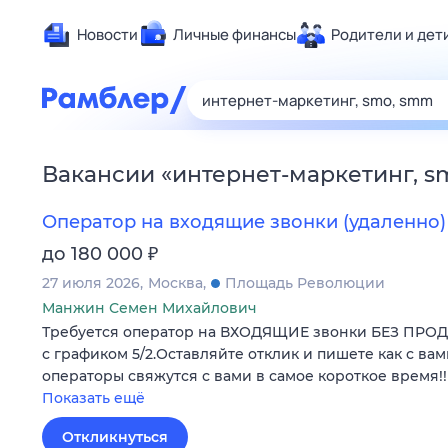
Новости
Личные финансы
Родители и дет
Здоровье
Развлечен
Дом и уют
Вакансии
«
интернет-маркетинг, s
Спорт
Карьера
Оператор на входящие звонки (удаленно)
Авто
₽
до 180 000
Технологи
27 июля 2026
Москва
Площадь Революции
Жизненные
Манжин Семен Михайлович
Требуется оператор на ВХОДЯЩИЕ звонки БЕЗ ПРО
Сберегаем
с графиком 5/2.Оставляйте отклик и пишете как с вам
Гороскопы
операторы свяжутся с вами в самое короткое время!!
Показать ещё
Откликнуться