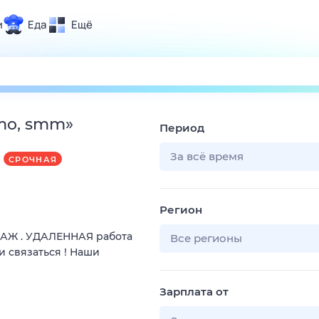
и
Еда
Ещё
Почта
ия и отдых
Поиск
Погода
mo, smm
»
Период
ТВ-программа
За всё время
СРОЧНАЯ
и и тренды
Регион
 ситуации
ДАЖ . УДАЛЕННАЯ работа
 вместе
Все регионы
и связаться ! Наши
Помощь
Зарплата от