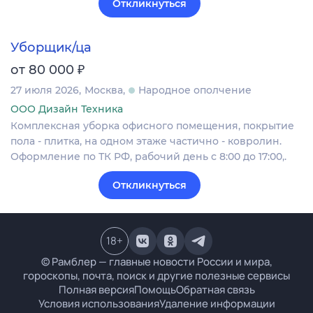
Откликнуться
Уборщик/ца
₽
от 80 000
27 июля 2026
Москва
Народное ополчение
ООО Дизайн Техника
Комплексная уборка офисного помещения, покрытие
пола - плитка, на одном этаже частично - ковролин.
Оформление по ТК РФ, рабочий день с 8:00 до 17:00,.
Откликнуться
18
+
© Рамблер — главные новости России и мира,
гороскопы, почта, поиск и другие полезные сервисы
Полная версия
Помощь
Обратная связь
Условия использования
Удаление информации