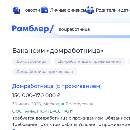
Новости
Личные финансы
Родители и дет
Здоровье
Развлечен
Дом и уют
Вакансии
«
домработница
»
Спорт
Домработница
Домработница с проживанием
Карьера
Авто
Домработница приходящая
Технологи
Домработница (с проживанием)
Жизненные
₽
150 000–170 000
Сберегаем
30 июля 2026
Москва
Белорусская
Гороскопы
ООО "АМАЛКО-ПЕРСОНАЛ"
Требуется домработница с проживанием Обязанности:
Требования: с опытом работы Условия: с проживание