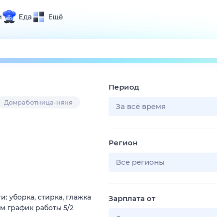
и
Еда
Ещё
Почта
ия и отдых
Поиск
Погода
Период
ТВ-программа
Домработница-няня
За всё время
и и тренды
Регион
 ситуации
 вместе
Все регионы
Помощь
 уборка, стирка, глажка
Зарплата от
м график работы 5/2