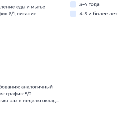
3-4 года
вление еды и мытье
4-5 и более лет
ик 6/1, питание.
ебования: аналогичный
: график: 5/2
ько раз в неделю оклад…