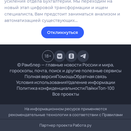
усиления отдела Бухгалтерии. Мы переходим на
новый этап цифровой трансформации и ищем
специалиста, Вам предстоит заниматься анализом и
автоматизацией существующих…
Откликнуться
18
+
© Рамблер — главные новости России и мира,
гороскопы, почта, поиск и другие полезные сервисы
Полная версия
Помощь
Обратная связь
Условия использования
Удаление информации
Политика конфиденциальности
Лайки
Топ-100
Все проекты
На информационном ресурсе применяются
рекомендательные технологии в соответствии с
Правилами
Партнер проекта
Работа.ру