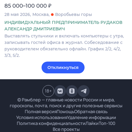
₽
85 000–100 000
28 мая 2026
Москва
Воробьевы горы
ИНДИВИДУАЛЬНЫЙ ПРЕДПРИНИМАТЕЛЬ РУДАКОВ
АЛЕКСАНДР ДМИТРИЕВИЧ
Выставлять стульчики и включать компьютеры с утра,
записывать гостей офиса в журнал. Собеседование с
руководителем обязательно офлайн. График 2/2, 4/2,
3/3, 5/2.
Откликнуться
18
+
© Рамблер — главные новости России и мира,
гороскопы, почта, поиск и другие полезные сервисы
Полная версия
Помощь
Обратная связь
Условия использования
Удаление информации
Политика конфиденциальности
Лайки
Топ-100
Все проекты