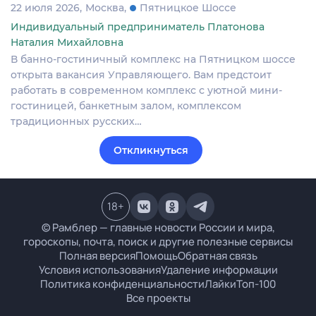
22 июля 2026
Москва
Пятницкое Шоссе
Индивидуальный предприниматель Платонова
Наталия Михайловна
В банно-гостиничный комплекс на Пятницком шоссе
открыта вакансия Управляющего. Вам предстоит
работать в современном комплекс с уютной мини-
гостиницей, банкетным залом, комплексом
традиционных русских…
Откликнуться
18
+
© Рамблер — главные новости России и мира,
гороскопы, почта, поиск и другие полезные сервисы
Полная версия
Помощь
Обратная связь
Условия использования
Удаление информации
Политика конфиденциальности
Лайки
Топ-100
Все проекты