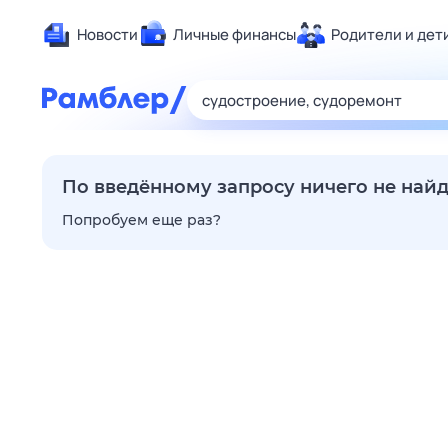
Новости
Личные финансы
Родители и дет
Здоровье
Развлечен
Дом и уют
Спорт
По введённому запросу ничего не най
Карьера
Попробуем еще раз?
Авто
Технологи
Жизненные
Сберегаем
Гороскопы