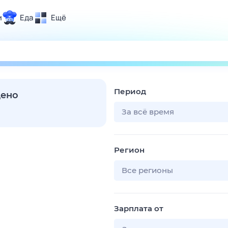
и
Еда
Ещё
Почта
ия и отдых
Поиск
Погода
Период
ТВ-программа
дено
За всё время
и и тренды
Регион
 ситуации
 вместе
Все регионы
Помощь
Зарплата от