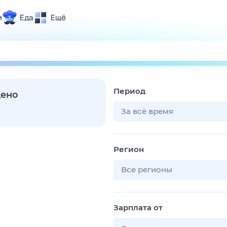
и
Еда
Ещё
Почта
ия и отдых
Поиск
Погода
Период
ТВ-программа
дено
За всё время
и и тренды
Регион
 ситуации
 вместе
Все регионы
Помощь
Зарплата от