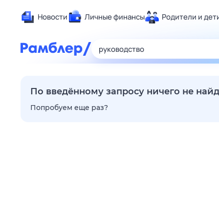
Новости
Личные финансы
Родители и дет
Здоровье
Развлечен
Дом и уют
Спорт
По введённому запросу ничего не най
Карьера
Попробуем еще раз?
Авто
Технологи
Жизненные
Сберегаем
Гороскопы