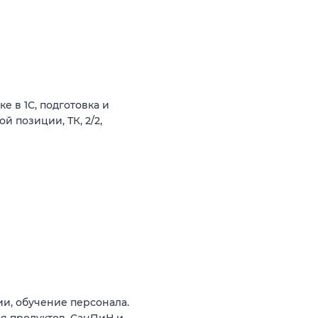
 в 1С, подготовка и
й позиции, ТК, 2/2,
и, обучение персонала.
ия продуктов, СанПиН и