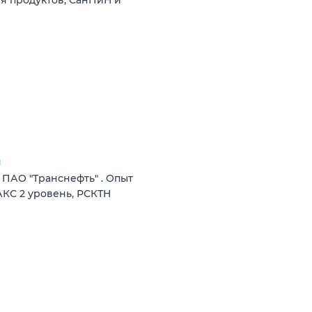
я
 ПАО "Транснефть" . Опыт
АКС 2 уровень, РСКТН