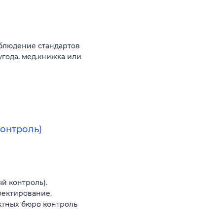
облюдение стандартов
угода, мед.книжка или
онтроль)
й контроль).
оектирование,
ктных бюро контроль