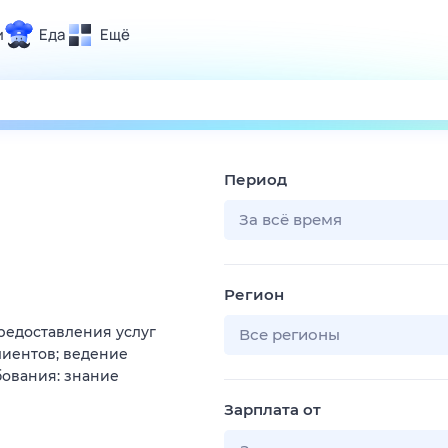
и
Еда
Ещё
Почта
ия и отдых
Поиск
Погода
Период
ТВ-программа
За всё время
и и тренды
Регион
 ситуации
редоставления услуг
 вместе
Все регионы
лиентов; ведение
Помощь
бования: знание
Зарплата от