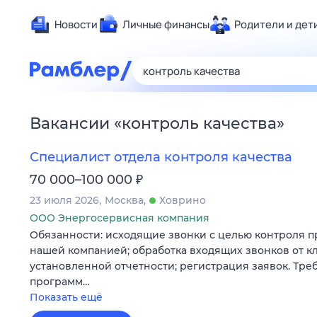
Новости
Личные финансы
Родители и дет
Здоровье
Развлечен
Дом и уют
Вакансии
«
контроль качества
»
Спорт
Карьера
Специалист отдела контроля качества
Авто
₽
70 000–100 000
Технологи
23 июля 2026
Москва
Ховрино
Жизненные
ООО Энергосервисная компания
Обязанности: исходящие звонки с целью контроля п
Сберегаем
нашей компанией; обработка входящих звонков от к
Гороскопы
установленной отчетности; регистрация заявок. Тре
программ…
Показать ещё