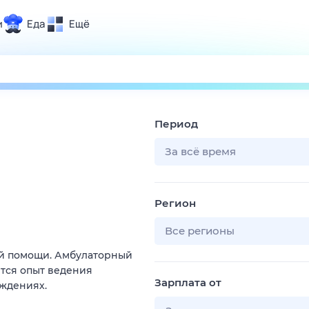
и
Еда
Ещё
Почта
ия и отдых
Поиск
Погода
Период
ТВ-программа
За всё время
и и тренды
Регион
 ситуации
 вместе
Все регионы
Помощь
ой помощи. Амбулаторный
тся опыт ведения
Зарплата от
ждениях.