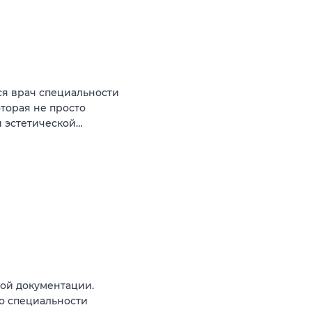
ся врач специальности
торая не просто
и эстетической…
ой документации.
о специальности