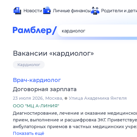
Новости
Личные финансы
Родители и дет
Здоровье
Развлечен
Дом и уют
Вакансии
«
кардиолог
»
Спорт
Кардиолог
Карьера
Авто
Врач-кардиолог
Технологи
Договорная зарплата
Жизненные
23 июля 2026
Москва
Улица Академика Янгеля
Сберегаем
ООО "МЦ А-ЛИНИЯ"
Гороскопы
Диагностирование, лечение и оказание медицинск
прием, выполнение и расшифровка ЭКГ. Приветствуе
амбулаторных приемов в частных медицинских учре
Показать ещё