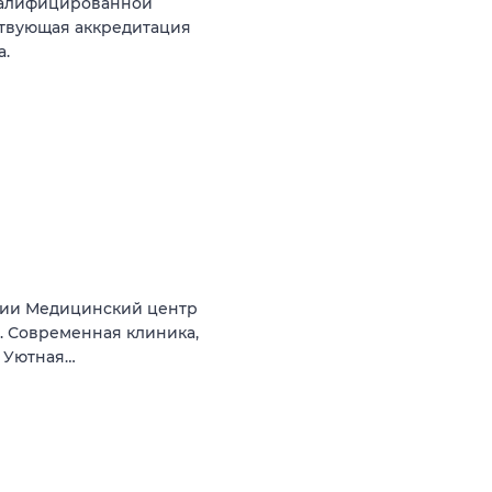
квалифицированной
ствующая аккредитация
а.
нии Медицинский центр
а). Современная клиника,
. Уютная…