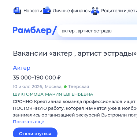
Новости
Личные финансы
Родители и дет
Здоровье
Развлечен
Дом и уют
Вакансии
«
актер , артист эстрады
»
Спорт
Карьера
Актер
Авто
₽
35 000–190 000
Технологи
10 июля 2026
Москва
Тверская
Жизненные
ШУКТОМОВА МАРИЯ ЕВГЕНЬЕВНА
СРОЧНО Креативная команда профессионалов ищет 
Сберегаем
ПОСТОЯННУЮ работу, которая начнется уже в ноябре 
Гороскопы
занимались организацией экскурсий Выстроили по
Показать ещё
Откликнуться