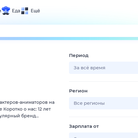
и
Еда
Ещё
Почта
ия и отдых
Поиск
Погода
Период
ТВ-программа
За всё время
и и тренды
Регион
 ситуации
актеров-аниматоров на
 вместе
Все регионы
Коротко о нас: 12 лет
Помощь
пулярный бренд…
Зарплата от