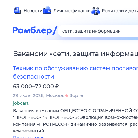
Новости
Личные финансы
Родители и дет
Здоровье
Развлечен
Дом и уют
Вакансии
«
сети, защита информа
Спорт
Карьера
Техник по обслуживанию систем против
Авто
безопасности
Технологи
₽
63 000–72 000
Жизненные
29 июля 2026
Москва
Зорге
Сберегаем
jobcart
Вакансия компании ОБЩЕСТВО С ОГРАНИЧЕННОЙ 
Гороскопы
"ПРОГРЕСС-1" «ПРОГРЕСС-1»: Эволюция возможностей
компания «ПРОГРЕСС-1» динамично развивается, ра
компетенций…
Показать ещё