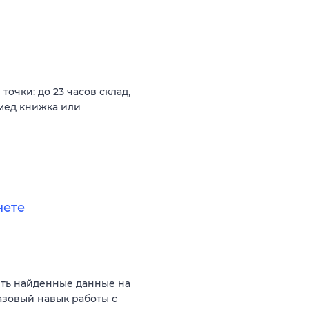
очки: до 23 часов склад,
 мед книжка или
нете
ять найденные данные на
азовый навык работы с