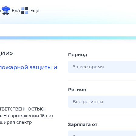
и
Еда
Ещё
Почта
ия и отдых
Поиск
Погода
ции
»
Период
ТВ-программа
За всё время
опожарной защиты и
и и тренды
Регион
 ситуации
 вместе
Все регионы
ОТВЕТСТВЕННОСТЬЮ
Помощь
. На протяжении 16 лет
сширяя спектр
Зарплата от