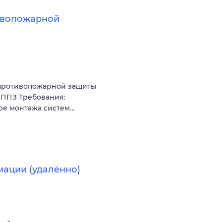
ивопожарной
 противопожарной защиты
АППЗ Требования:
ре монтажа систем…
мации (удалённо)