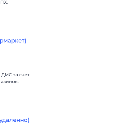
ГПХ.
рмаркет)
и ДМС за счет
газинов.
удаленно)