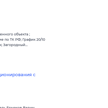
нного объекта ;
е по ТК РФ; График 20/10
ок; Загородный…
ционирования с
ель Ермаков Вадим