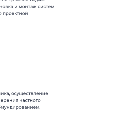
ановка и монтаж систем
о проектной
чика, осуществление
верения частного
бмундированием.