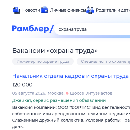
Новости
Личные финансы
Родители и дет
Здоровье
Развлечен
Дом и уют
Вакансии
«
охрана труда
»
Спорт
Инженер по охране труда
Специалист по охране т
Карьера
Авто
Начальник отдела кадров и охраны труда
Технологи
120 000
Жизненные
05 августа 2026
Москва
Шоссе Энтузиастов
Сберегаем
Джейкет, сервис размещения объявлений
Гороскопы
Вакансия компании: ООО "ФОРТИС" Вид деятельности
собственным или арендованным нежилым недвижи
Слаженный дружный коллектив. Условия работы: Гр
день…