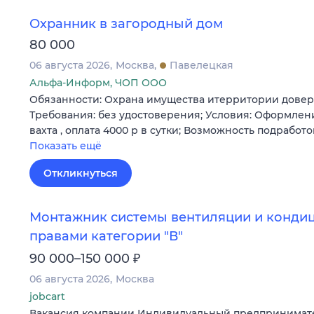
Охранник в загородный дом
80 000
06 августа 2026
Москва
Павелецкая
Альфа-Информ, ЧОП ООО
Обязанности: Охрана имущества итерритории довере
Требования: без удостоверения; Условия: Оформлени
вахта , оплата 4000 р в сутки; Возможность подработ
Показать ещё
Откликнуться
Монтажник системы вентиляции и конди
правами категории "В"
₽
90 000–150 000
06 августа 2026
Москва
jobcart
Вакансия компании Индивидуальный предпринимат