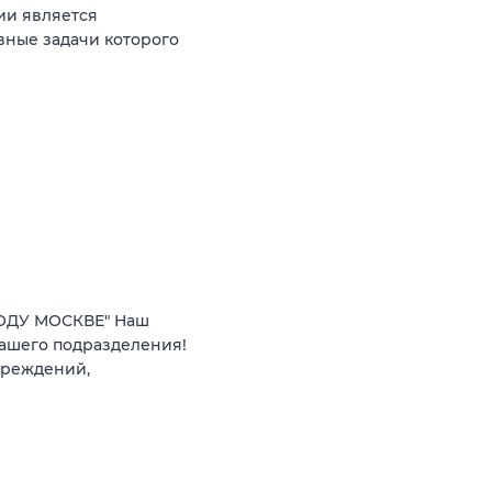
ии является
вные задачи которого
РОДУ МОСКВЕ" Наш
нашего подразделения!
чреждений,