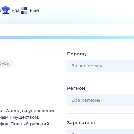
и
Еда
Ещё
Почта
ия и отдых
Поиск
Погода
Период
ТВ-программа
руда
За всё время
и и тренды
Регион
 ситуации
 вместе
Все регионы
Помощь
 - Аренда и управление
мым имуществом.
Зарплата от
афик: Полный рабочий